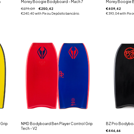
m
Morey Boogie Bodyboard - Mach 7
Morey Boogie 
€279,09
€250,42
€409,42
€240,40
with
Pix ou Depósito bancário.
€393,04
with
Pix 
 Grip
NMD Bodyboard Ben Player Control Grip
BZ Pro Bodyboa
Tech - V2
€446,66