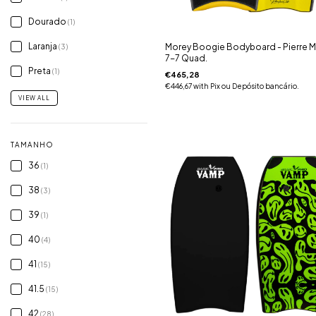
Dourado
(1)
Laranja
Morey Boogie Bodyboard - Pierre 
(3)
7-7 Quad.
Preta
(1)
€465,28
€446,67
with
Pix ou Depósito bancário.
VIEW ALL
TAMANHO
36
(1)
38
(3)
39
(1)
40
(4)
41
(15)
41.5
(15)
42
(28)