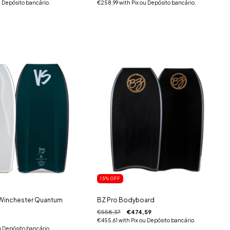
u Depósito bancário.
€258,99
with
Pix ou Depósito bancário.
15
% OFF
Winchester Quantum
BZ Pro Bodyboard
€558,37
€474,59
€455,61
with
Pix ou Depósito bancário.
u Depósito bancário.