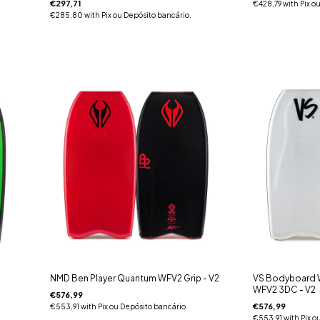
€297,71
€428,79
with
Pix o
€285,80
with
Pix ou Depósito bancário.
NMD Ben Player Quantum WFV2 Grip - V2
VS Bodyboard 
WFV2 3DC - V2
€576,99
€576,99
€553,91
with
Pix ou Depósito bancário.
€553,91
with
Pix o