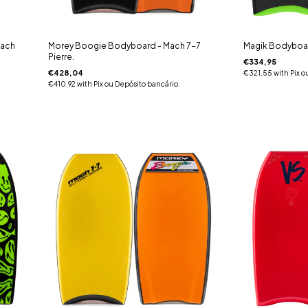
Mach
Morey Boogie Bodyboard - Mach 7-7
Magik Bodyboar
Pierre.
€334,95
€428,04
€321,55
with
Pix o
€410,92
with
Pix ou Depósito bancário.