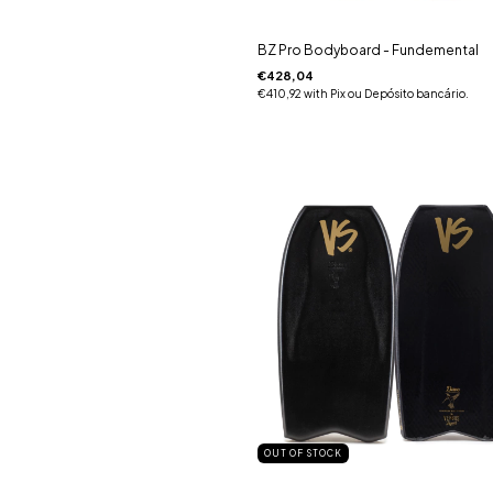
BZ Pro Bodyboard - Fundemental
€428,04
€410,92
with
Pix ou Depósito bancário.
OUT OF STOCK