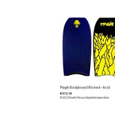
Magik Bodyboard Wicked - Acid
€372,18
€357,29
with
Pix ou Depósito bancário.