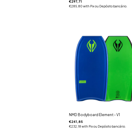
€297,71
€285,80
with
Pix ou Depósito bancário.
NMD Bodyboard Element - V1
€241,85
€232,18
with
Pix ou Depósito bancário.