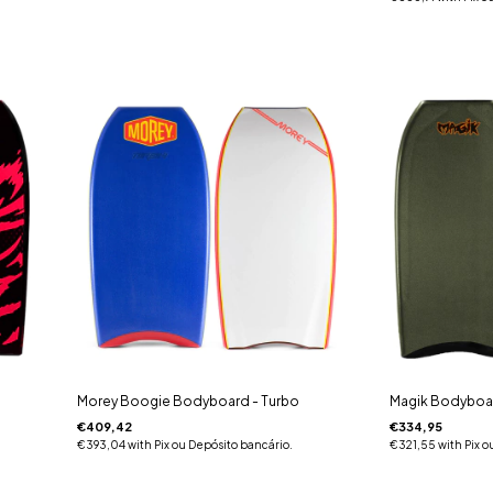
Morey Boogie Bodyboard - Turbo
Magik Bodyboar
€409,42
€334,95
€393,04
with
Pix ou Depósito bancário.
€321,55
with
Pix o