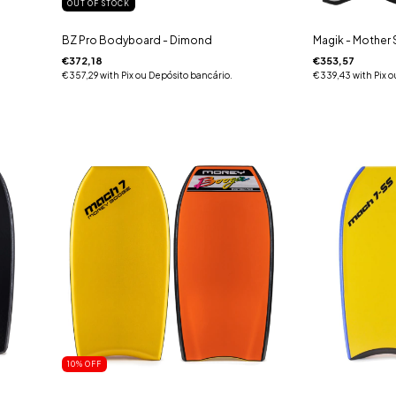
OUT OF STOCK
BZ Pro Bodyboard - Dimond
Magik - Mother 
€372,18
€353,57
€357,29
with
Pix ou Depósito bancário.
€339,43
with
Pix o
10
% OFF