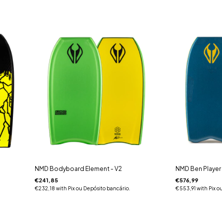
NMD Bodyboard Element - V2
NMD Ben Player
€241,85
€576,99
€232,18
with
Pix ou Depósito bancário.
€553,91
with
Pix o