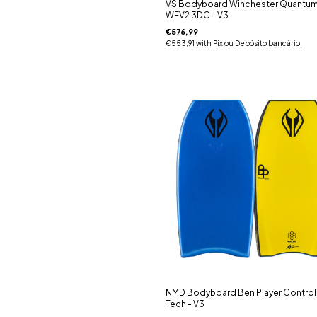
VS Bodyboard Winchester Quantu
WFV2 3DC - V3
€576,99
€553,91
with
Pix ou Depósito bancário.
NMD Bodyboard Ben Player Control
Tech - V3