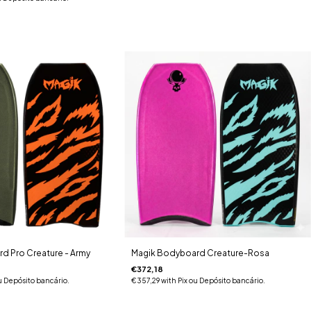
d Pro Creature - Army
Magik Bodyboard Creature-Rosa
€372,18
u Depósito bancário.
€357,29
with
Pix ou Depósito bancário.