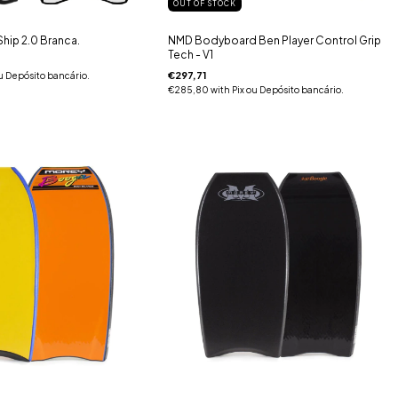
OUT OF STOCK
Ship 2.0 Branca.
NMD Bodyboard Ben Player Control Grip
Tech - V1
€297,71
u Depósito bancário.
€285,80
with
Pix ou Depósito bancário.