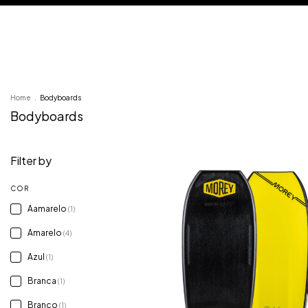
Menu
Home
.
Bodyboards
Bodyboards
Filter by
COR
Aamarelo
(1)
Amarelo
(4)
Azul
(1)
Branca
(1)
Branco
(1)