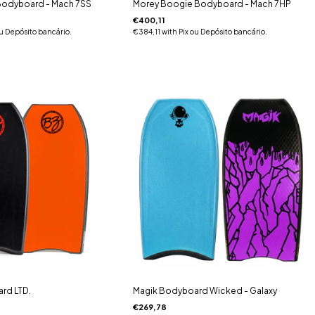
Bodyboard - Mach 7SS
Morey Boogie Bodyboard - Mach 7HP
€400,11
ou Depósito bancário.
€384,11
with
Pix ou Depósito bancário.
rd LTD.
Magik Bodyboard Wicked - Galaxy
€269,78