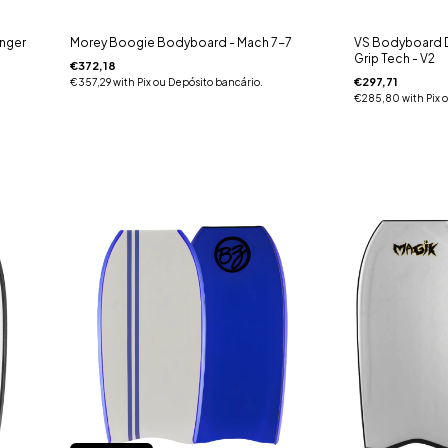
inger
Morey Boogie Bodyboard - Mach 7-7
VS Bodyboard D
Grip Tech - V2
€372,18
€297,71
€357,29
with
Pix ou Depósito bancário.
€285,80
with
Pix 