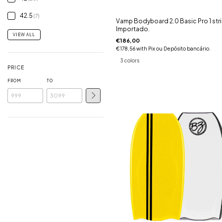
42.5
(7)
Vamp Bodyboard 2.0 Basic Pro 1 str
Importado.
VIEW ALL
€186,00
€178,56
with
Pix ou Depósito bancário.
3 colors
PRICE
FROM
TO