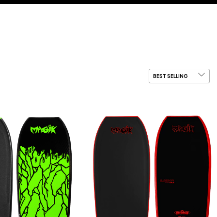
Login
/
Sign up
Cart
(
0
)